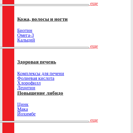
еще
Кожа, волосы и ногти
Биотин
Омега-3
Кальций
еще
Здоровая печень
Комплексы для печени
Фолиевая кислота
Хлорофилл
Лецитин
Повышение либидо
Цинк
Мака
Йохимбе
еще