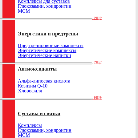
Комплексы для суставов
Глюкозамин, хондроитин
МСМ
еще
Энергетики и предтрены
Предтренировоные комплексы
Энергетические комплексы
Энергетические напитки
еще
Антиоксиданты
Альфа-липоевая кислота
Коэнзим Q-10
Хлорофилл
еще
Суставы и связки
Комплексы
Глюкозамин, хондроитин
МСМ