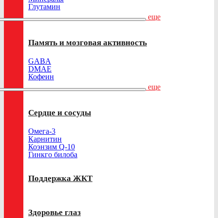
Глутамин
еще
Память и мозговая активность
GABA
DMAE
Кофеин
еще
Сердце и сосуды
Омега-3
Карнитин
Коэнзим Q-10
Гинкго билоба
Поддержка ЖКТ
Здоровье глаз