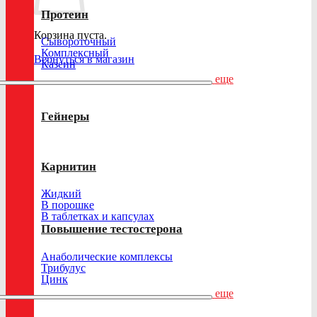
Протеин
Корзина пуста.
Сывороточный
Комплексный
Вернуться в магазин
Казеин
еще
Гейнеры
Карнитин
Жидкий
В порошке
В таблетках и капсулах
Повышение тестостерона
Анаболические комплексы
Трибулус
Цинк
еще