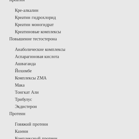
Кре-алкалин
Креатин гидрохлорид
Креатин моногидрат
Креатиновые комплексы
Повышение тестостерона
Анаболические комплексы
Аспарагиновая кислота
Ашваганда
Йохимбе
Комплексы ZMA
Мака
Тонгкат Али
Трибулус
Экдистерон
Протеин
Говяжий протеин
Казеин
Комплексный протеин