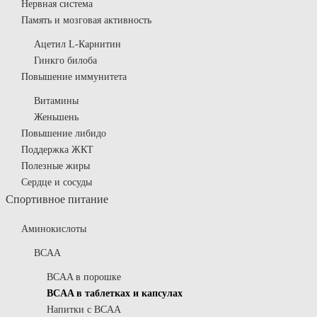
Нервная система
Память и мозговая активность
Ацетил L-Карнитин
Гинкго билоба
Повышение иммунитета
Витамины
Женьшень
Повышение либидо
Поддержка ЖКТ
Полезные жиры
Сердце и сосуды
Спортивное питание
Аминокислоты
BCAA
BCAA в порошке
BCAA в таблетках и капсулах
Напитки с BCAA