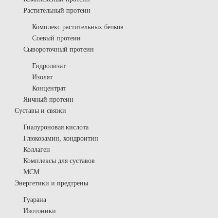
Растительный протеин
Комплекс растительных белков
Соевый протеин
Сывороточный протеин
Гидролизат
Изолят
Концентрат
Яичный протеин
Суставы и связки
Гиалуроновая кислота
Глюкозамин, хондроитин
Коллаген
Комплексы для суставов
МСМ
Энергетики и предтрены
Гуарана
Изотоники