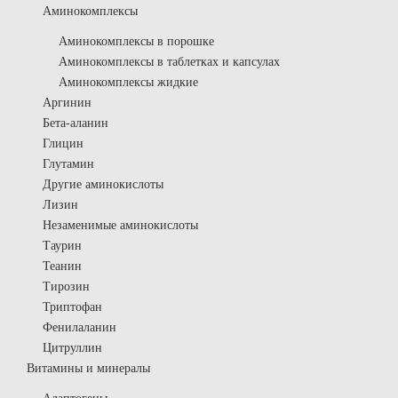
Аминокомплексы
Аминокомплексы в порошке
Аминокомплексы в таблетках и капсулах
Аминокомплексы жидкие
Аргинин
Бета-аланин
Глицин
Глутамин
Другие аминокислоты
Лизин
Незаменимые аминокислоты
Таурин
Теанин
Тирозин
Триптофан
Фенилаланин
Цитруллин
Витамины и минералы