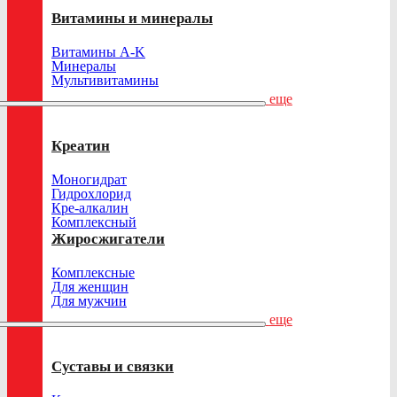
Витамины и минералы
Витамины A-K
Минералы
Мультивитамины
еще
Креатин
Моногидрат
Гидрохлорид
Кре-алкалин
Комплексный
Жиросжигатели
Комплексные
Для женщин
Для мужчин
еще
Суставы и связки