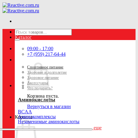
Skip
to
content
Искать:
Главная
Каталог
09:00 - 17:00
+7 (959) 217-64-44
Спортивное питание
Здоровье и долголетие
Здоровое питание
Аксессуары
Что подарить?
Корзина пуста.
Аминокислоты
Вернуться в магазин
BCAA
Аминокомплексы
Корзина
Незаменимые аминокислоты
еще