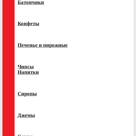
Батончики
Конфеты
Печенье и пирожные
Чипсы
Напитки
Сиропы
Джемы