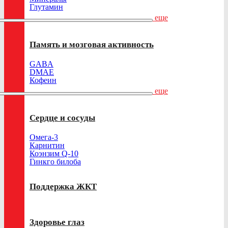
Глутамин
еще
Память и мозговая активность
GABA
DMAE
Кофеин
еще
Сердце и сосуды
Омега-3
Карнитин
Коэнзим Q-10
Гинкго билоба
Поддержка ЖКТ
Здоровье глаз