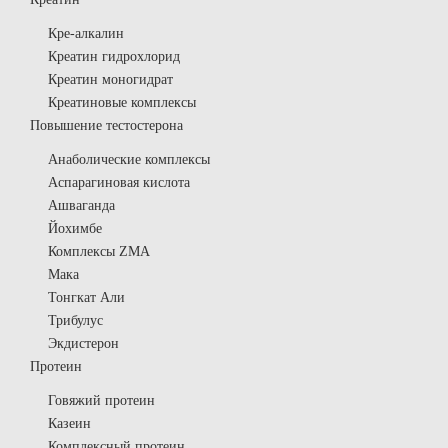
Кре-алкалин
Креатин гидрохлорид
Креатин моногидрат
Креатиновые комплексы
Повышение тестостерона
Анаболические комплексы
Аспарагиновая кислота
Ашваганда
Йохимбе
Комплексы ZMA
Мака
Тонгкат Али
Трибулус
Экдистерон
Протеин
Говяжий протеин
Казеин
Комплексный протеин