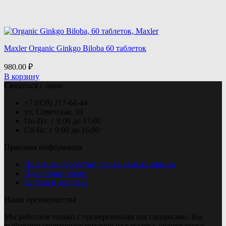
Maxler Organic Ginkgo Biloba 60 таблеток
980.00
₽
В корзину
Связаться с нами
+7 (959) 217-64-44
ул. Советская, 59
Пн-Пт: с 9:00 до 17:00
Сб-Вс: с 9:00 до 16:00
Правовая информация
Политика обработки персональных данных
Публичная оферта
Оплата и доставка
Наши преимущества
Мы работаем только с проверенными поставщиками. Вы
выбираете спортивное питание из каталога, содержащего