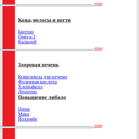
еще
Кожа, волосы и ногти
Биотин
Омега-3
Кальций
еще
Здоровая печень
Комплексы для печени
Фолиевая кислота
Хлорофилл
Лецитин
Повышение либидо
Цинк
Мака
Йохимбе
еще