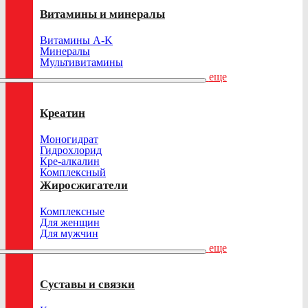
Витамины и минералы
Витамины A-K
Минералы
Мультивитамины
еще
Креатин
Моногидрат
Гидрохлорид
Кре-алкалин
Комплексный
Жиросжигатели
Комплексные
Для женщин
Для мужчин
еще
Суставы и связки