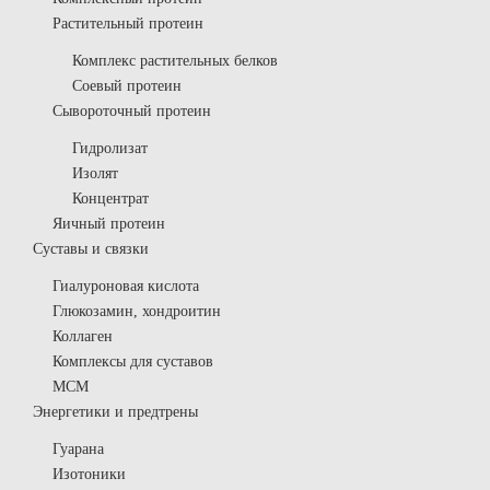
Растительный протеин
Комплекс растительных белков
Соевый протеин
Сывороточный протеин
Гидролизат
Изолят
Концентрат
Яичный протеин
Суставы и связки
Гиалуроновая кислота
Глюкозамин, хондроитин
Коллаген
Комплексы для суставов
МСМ
Энергетики и предтрены
Гуарана
Изотоники