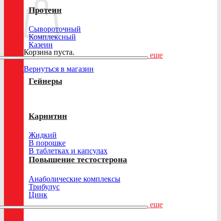
Протеин
Сывороточный
Комплексный
Казеин
Корзина пуста.
еще
Вернуться в магазин
Гейнеры
Карнитин
Жидкий
В порошке
В таблетках и капсулах
Повышение тестостерона
Анаболические комплексы
Трибулус
Цинк
еще