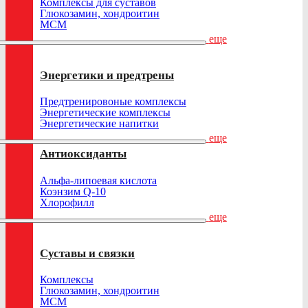
Комплексы для суставов
Глюкозамин, хондроитин
МСМ
еще
Энергетики и предтрены
Предтренировоные комплексы
Энергетические комплексы
Энергетические напитки
еще
Антиоксиданты
Альфа-липоевая кислота
Коэнзим Q-10
Хлорофилл
еще
Суставы и связки
Комплексы
Глюкозамин, хондроитин
МСМ