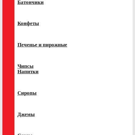
Батончики
Конфеты
Печенье и пирожные
Чипсы
Напитки
Сиропы
Джемы