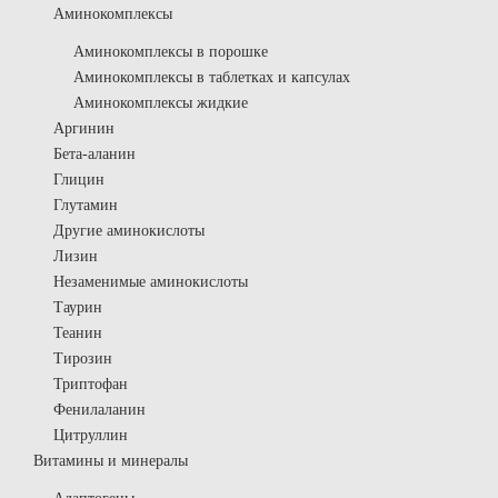
Аминокомплексы
Аминокомплексы в порошке
Аминокомплексы в таблетках и капсулах
Аминокомплексы жидкие
Аргинин
Бета-аланин
Глицин
Глутамин
Другие аминокислоты
Лизин
Незаменимые аминокислоты
Таурин
Теанин
Тирозин
Триптофан
Фенилаланин
Цитруллин
Витамины и минералы