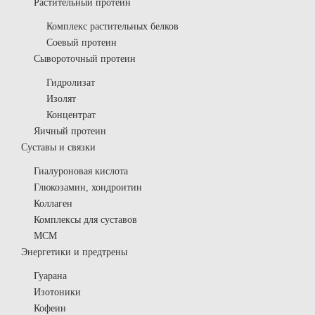
Растительный протеин
Комплекс растительных белков
Соевый протеин
Сывороточный протеин
Гидролизат
Изолят
Концентрат
Яичный протеин
Суставы и связки
Гиалуроновая кислота
Глюкозамин, хондроитин
Коллаген
Комплексы для суставов
МСМ
Энергетики и предтрены
Гуарана
Изотоники
Кофеин