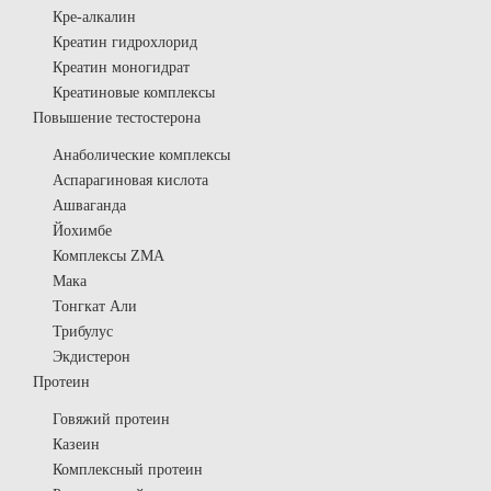
Кре-алкалин
Креатин гидрохлорид
Креатин моногидрат
Креатиновые комплексы
Повышение тестостерона
Анаболические комплексы
Аспарагиновая кислота
Ашваганда
Йохимбе
Комплексы ZMA
Мака
Тонгкат Али
Трибулус
Экдистерон
Протеин
Говяжий протеин
Казеин
Комплексный протеин