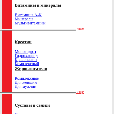
Витамины и минералы
Витамины A-K
Минералы
Мультивитамины
еще
Креатин
Моногидрат
Гидрохлорид
Кре-алкалин
Комплексный
Жиросжигатели
Комплексные
Для женщин
Для мужчин
еще
Суставы и связки