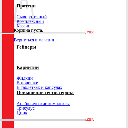
Протеин
Сывороточный
Комплексный
Казеин
Корзина пуста.
еще
Вернуться в магазин
Гейнеры
Карнитин
Жидкий
В порошке
В таблетках и капсулах
Повышение тестостерона
Анаболические комплексы
Трибулус
Цинк
еще