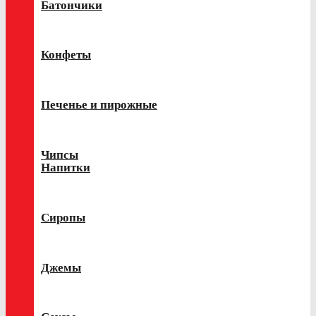
Батончики
Конфеты
Печенье и пирожные
Чипсы
Напитки
Сиропы
Джемы