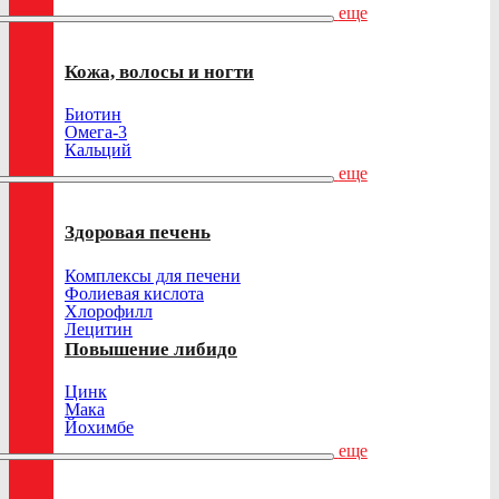
еще
Кожа, волосы и ногти
Биотин
Омега-3
Кальций
еще
Здоровая печень
Комплексы для печени
Фолиевая кислота
Хлорофилл
Лецитин
Повышение либидо
Цинк
Мака
Йохимбе
еще