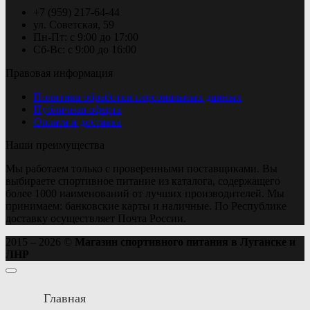
+7 (959) 217-64-44
ул. Советская, 59
Пн-Пт: с 9:00 до 17:00
Сб-Вс: с 9:00 до 16:00
Правовая информация
Политика обработки персональных данных
Публичная оферта
Оплата и доставка
Наши преимущества
Мы работаем только с проверенными поставщиками. Вы
выбираете спортивное питание из каталога, содержащего
более 1000 наименований от лучших производителей. Мы
принимаем: банковские карты и наличные. По Республике
доставку осуществляет Почта России.
2015 – 2026 ©
Магазин спортивного питания в Луганске и
ЛНР
Главная