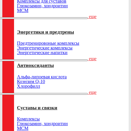
Комплексы для суставов
Глюкозамин, хондроитин
МСМ
еще
Энергетики и предтрены
Предтренировоные комплексы
Энергетические комплексы
Энергетические напитки
еще
Антиоксиданты
Альфа-липоевая кислота
Коэнзим Q-10
Хлорофилл
еще
Суставы и связки
Комплексы
Глюкозамин, хондроитин
МСМ