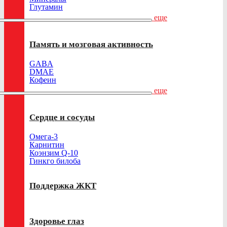
Глутамин
еще
Память и мозговая активность
GABA
DMAE
Кофеин
еще
Сердце и сосуды
Омега-3
Карнитин
Коэнзим Q-10
Гинкго билоба
Поддержка ЖКТ
Здоровье глаз