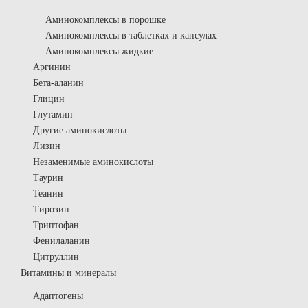
Аминокомплексы в порошке
Аминокомплексы в таблетках и капсулах
Аминокомплексы жидкие
Аргинин
Бета-аланин
Глицин
Глутамин
Другие аминокислоты
Лизин
Незаменимые аминокислоты
Таурин
Теанин
Тирозин
Триптофан
Фенилаланин
Цитруллин
Витамины и минералы
Адаптогены