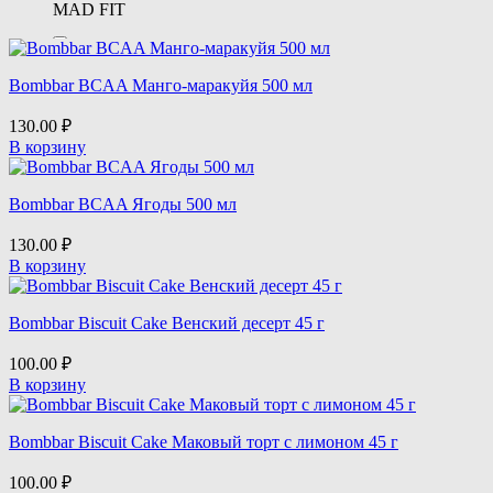
MAD FIT
Monster Energy
Bombbar BCAA Манго-маракуйя 500 мл
Mr. Djemius ZERO
130.00
₽
В корзину
Power Pro
Bombbar BCAA Ягоды 500 мл
ProteinRex
130.00
₽
В корзину
SPORTINIA
Bombbar Biscuit Cake Венский десерт 45 г
Snaq Fabriq
100.00
₽
В корзину
WOW Energy
Bombbar Biscuit Cake Маковый торт с лимоном 45 г
100.00
₽