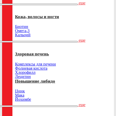
еще
Кожа, волосы и ногти
Биотин
Омега-3
Кальций
еще
Здоровая печень
Комплексы для печени
Фолиевая кислота
Хлорофилл
Лецитин
Повышение либидо
Цинк
Мака
Йохимбе
еще