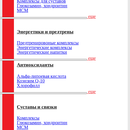
Комплексы для суставов
Глюкозамин, хондроитин
МСМ
еще
Энергетики и предтрены
Предтренировоные комплексы
Энергетические комплексы
Энергетические напитки
еще
Антиоксиданты
Альфа-липоевая кислота
Коэнзим Q-10
Хлорофилл
еще
Суставы и связки
Комплексы
Глюкозамин, хондроитин
МСМ