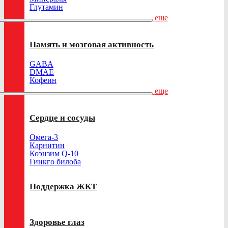
Глутамин
еще
Память и мозговая активность
GABA
DMAE
Кофеин
еще
Сердце и сосуды
Омега-3
Карнитин
Коэнзим Q-10
Гинкго билоба
Поддержка ЖКТ
Здоровье глаз