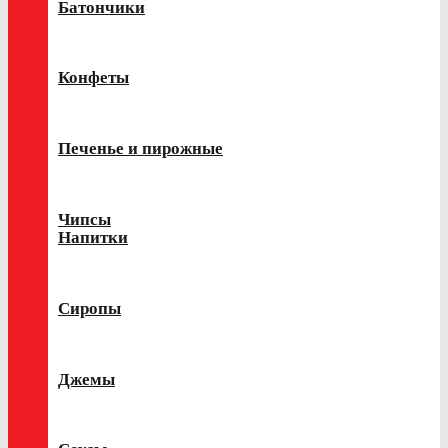
Батончики
Конфеты
Печенье и пирожные
Чипсы
Напитки
Сиропы
Джемы