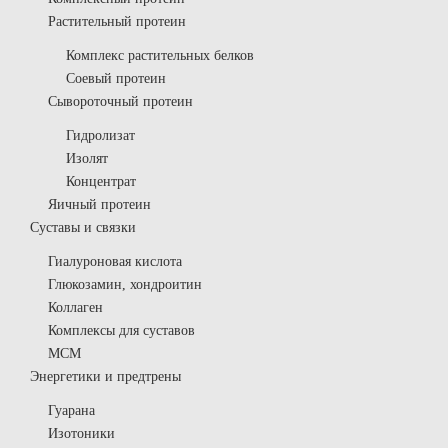
Растительный протеин
Комплекс растительных белков
Соевый протеин
Сывороточный протеин
Гидролизат
Изолят
Концентрат
Яичный протеин
Суставы и связки
Гиалуроновая кислота
Глюкозамин, хондроитин
Коллаген
Комплексы для суставов
МСМ
Энергетики и предтрены
Гуарана
Изотоники