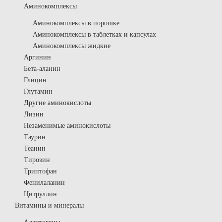
Аминокомплексы
Аминокомплексы в порошке
Аминокомплексы в таблетках и капсулах
Аминокомплексы жидкие
Аргинин
Бета-аланин
Глицин
Глутамин
Другие аминокислоты
Лизин
Незаменимые аминокислоты
Таурин
Теанин
Тирозин
Триптофан
Фенилаланин
Цитруллин
Витамины и минералы