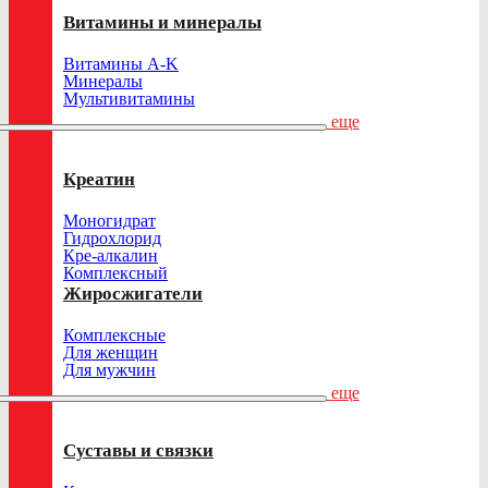
Витамины и минералы
Витамины A-K
Минералы
Мультивитамины
еще
Креатин
Моногидрат
Гидрохлорид
Кре-алкалин
Комплексный
Жиросжигатели
Комплексные
Для женщин
Для мужчин
еще
Суставы и связки