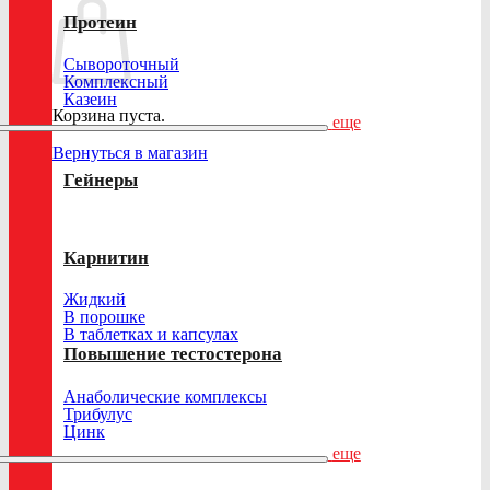
Протеин
Сывороточный
Комплексный
Казеин
Корзина пуста.
еще
Вернуться в магазин
Гейнеры
Карнитин
Жидкий
В порошке
В таблетках и капсулах
Повышение тестостерона
Анаболические комплексы
Трибулус
Цинк
еще