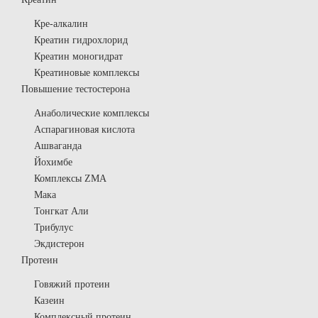
Кре-алкалин
Креатин гидрохлорид
Креатин моногидрат
Креатиновые комплексы
Повышение тестостерона
Анаболические комплексы
Аспарагиновая кислота
Ашваганда
Йохимбе
Комплексы ZMA
Мака
Тонгкат Али
Трибулус
Экдистерон
Протеин
Говяжий протеин
Казеин
Комплексный протеин