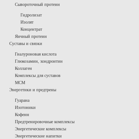
Сывороточный протеин
Гидролизат
Изолят
Концентрат
Яичный протеин
Суставы и связки
Гиалуроновая кислота
Глюкозамин, хондроитин
Коллаген
Комплексы для суставов
МСМ
Энергетики и предтрены
Гуарана
Изотоники
Кофеин
Предтренировочные комплексы
Энергетические комплексы
Энергетические напитки