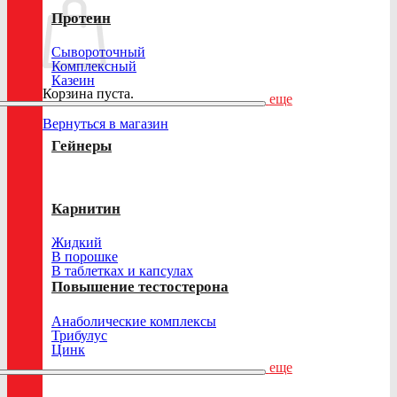
Протеин
Сывороточный
Комплексный
Казеин
Корзина пуста.
еще
Вернуться в магазин
Гейнеры
Карнитин
Жидкий
В порошке
В таблетках и капсулах
Повышение тестостерона
Анаболические комплексы
Трибулус
Цинк
еще