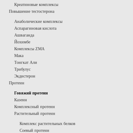
Креатиновые комплексы
Повышение тестостерона
Анаболические комплексы
Аспарагиновая кислота
Ашваганда
Йохимбе
Комплексы ZMA
Мака
Тонгкат Али
Трибулус
Экдистерон
Протеин
Говяжий протеин
Казеин
Комплексный протеин
Растительный протеин
Комплекс растительных белков
Соевый протеин