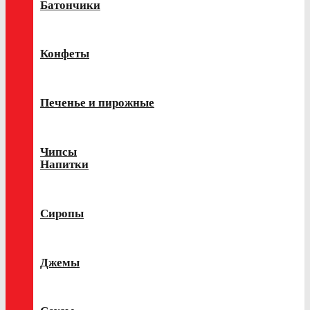
Батончики
Конфеты
Печенье и пирожные
Чипсы
Напитки
Сиропы
Джемы