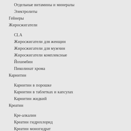
Отдельные витамины и минералы
Электролиты
Гейнеры
Жиросжигатели
CLA
Жиросжигатели для женщин
Жиросжигатели для мужчин
Жиросжигатели комплексные
Йохимбин
Пиколинат хрома
Карнитин
Карнитин в порошке
Карнитин в таблетках и капсулах
Карнитин жидкий
Креатин
Кре-алкалин
Креатин гидрохлорид
Креатин моногидрат