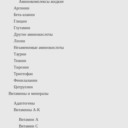
Аминокомплексы жидкие
Аргинин
Бета-аланин
Глицин
Глутамин
Другие аминокислоты
Лизин
Незаменимые аминокислоты
Таурин
Теанин
Тирозин
Триптофан
Фенилаланин
Цитруллин
Витамины и минералы
Адаптогены
Витамины A-K
Витамин A
Витамин C