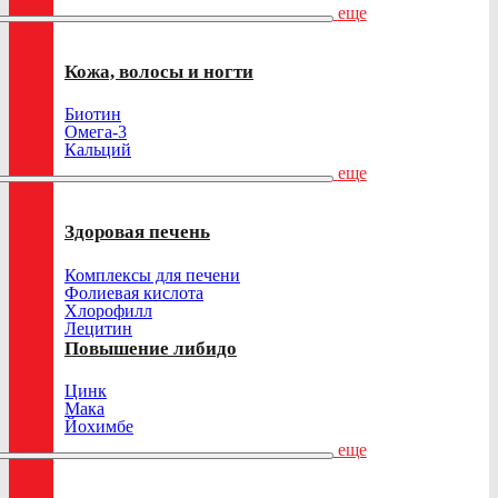
еще
Кожа, волосы и ногти
Биотин
Омега-3
Кальций
еще
Здоровая печень
Комплексы для печени
Фолиевая кислота
Хлорофилл
Лецитин
Повышение либидо
Цинк
Мака
Йохимбе
еще