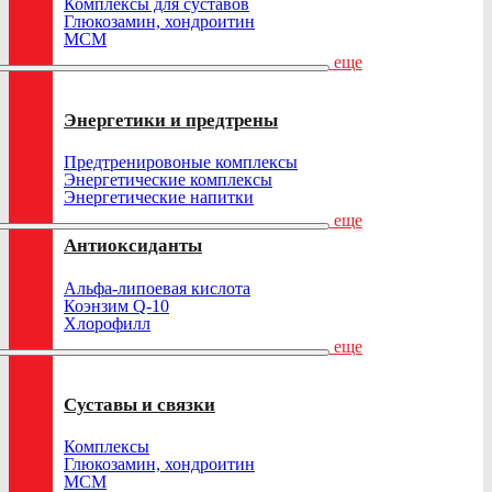
Комплексы для суставов
Глюкозамин, хондроитин
МСМ
еще
Энергетики и предтрены
Предтренировоные комплексы
Энергетические комплексы
Энергетические напитки
еще
Антиоксиданты
Альфа-липоевая кислота
Коэнзим Q-10
Хлорофилл
еще
Суставы и связки
Комплексы
Глюкозамин, хондроитин
МСМ