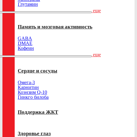
Глутамин
еще
Память и мозговая активность
GABA
DMAE
Кофеин
еще
Сердце и сосуды
Омега-3
Карнитин
Коэнзим Q-10
Гинкго билоба
Поддержка ЖКТ
Здоровье глаз