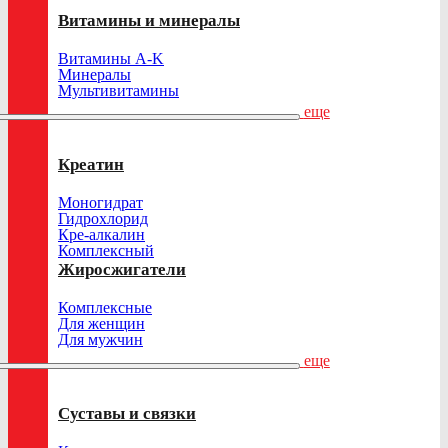
Витамины и минералы
Витамины A-K
Минералы
Мультивитамины
еще
Креатин
Моногидрат
Гидрохлорид
Кре-алкалин
Комплексный
Жиросжигатели
Комплексные
Для женщин
Для мужчин
еще
Суставы и связки