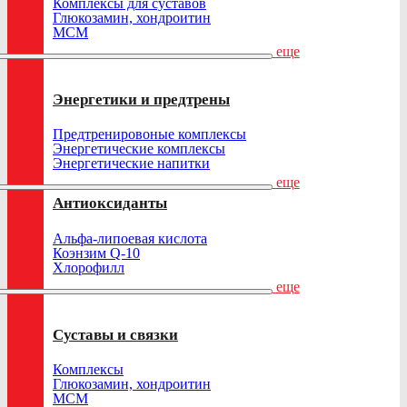
Комплексы для суставов
Глюкозамин, хондроитин
МСМ
еще
Энергетики и предтрены
Предтренировоные комплексы
Энергетические комплексы
Энергетические напитки
еще
Антиоксиданты
Альфа-липоевая кислота
Коэнзим Q-10
Хлорофилл
еще
Суставы и связки
Комплексы
Глюкозамин, хондроитин
МСМ