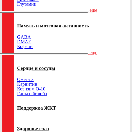
Глутамин
еще
Память и мозговая активность
GABA
DMAE
Кофеин
еще
Сердце и сосуды
Омега-3
Карнитин
Коэнзим Q-10
Гинкго билоба
Поддержка ЖКТ
Здоровье глаз