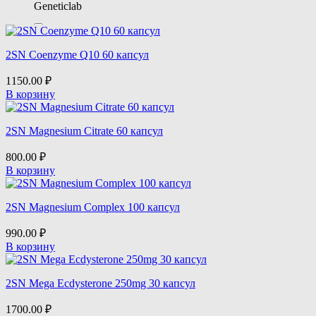
Geneticlab
Life Extension
2SN Coenzyme Q10 60 капсул
Maxler
1150.00
₽
В корзину
NOW
2SN Magnesium Citrate 60 капсул
Nature Foods
800.00
₽
В корзину
Nature's Way
2SN Magnesium Complex 100 капсул
Olimp
990.00
₽
В корзину
Optimum Nutrition
2SN Mega Ecdysterone 250mg 30 капсул
SPORTINIA
1700.00
₽