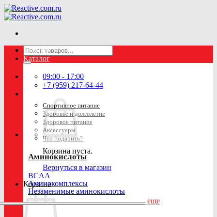
Skip
to
content
Искать:
Главная
Каталог
09:00 - 17:00
+7 (959) 217-64-44
Спортивное питание
Здоровье и долголетие
Здоровое питание
Аксессуары
Что подарить?
Корзина пуста.
Аминокислоты
Вернуться в магазин
BCAA
Аминокомплексы
Корзина
Незаменимые аминокислоты
еще