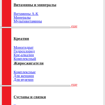
Витамины и минералы
Витамины A-K
Минералы
Мультивитамины
еще
Креатин
Моногидрат
Гидрохлорид
Кре-алкалин
Комплексный
Жиросжигатели
Комплексные
Для женщин
Для мужчин
еще
Суставы и связки