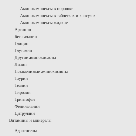
Аминокомплексы в порошке
Аминокомплексы в таблетках и капсулах
Аминокомплексы жидкие
Аргинин
Бета-аланин
Глицин
Глутамин
Другие аминокислоты
Лизин
Незаменимые аминокислоты
Таурин
Теанин
Тирозин
Триптофан
Фенилаланин
Цитруллин
Витамины и минералы
Адаптогены