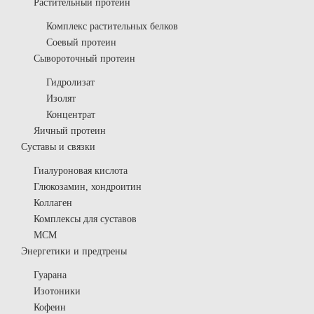
Растительный протеин
Комплекс растительных белков
Соевый протеин
Сывороточный протеин
Гидролизат
Изолят
Концентрат
Яичный протеин
Суставы и связки
Гиалуроновая кислота
Глюкозамин, хондроитин
Коллаген
Комплексы для суставов
МСМ
Энергетики и предтрены
Гуарана
Изотоники
Кофеин