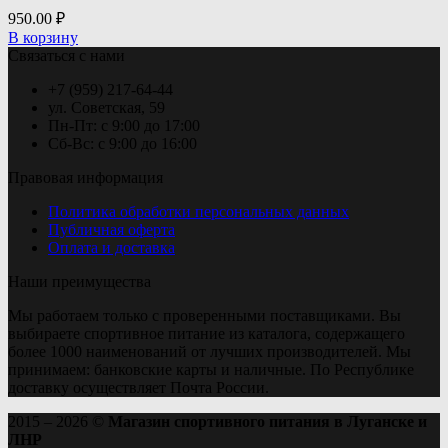
950.00
₽
В корзину
Связаться с нами
+7 (959) 217-64-44
ул. Советская, 59
Пн-Пт: с 9:00 до 17:00
Сб-Вс: с 9:00 до 16:00
Правовая информация
Политика обработки персональных данных
Публичная оферта
Оплата и доставка
Наши преимущества
Мы работаем только с проверенными поставщиками. Вы
выбираете спортивное питание из каталога, содержащего
более 1000 наименований от лучших производителей. Мы
принимаем: банковские карты и наличные. По Республике
доставку осуществляет Почта России.
2015 – 2026 ©
Магазин спортивного питания в Луганске и
ЛНР