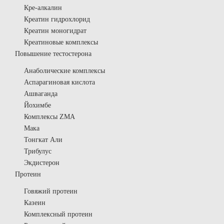
Кре-алкалин
Креатин гидрохлорид
Креатин моногидрат
Креатиновые комплексы
Повышение тестостерона
Анаболические комплексы
Аспарагиновая кислота
Ашваганда
Йохимбе
Комплексы ZMA
Мака
Тонгкат Али
Трибулус
Экдистерон
Протеин
Говяжий протеин
Казеин
Комплексный протеин