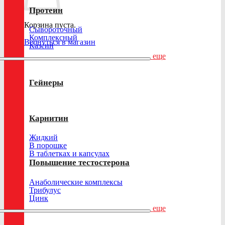
Протеин
Корзина пуста.
Сывороточный
Комплексный
Вернуться в магазин
Казеин
еще
Гейнеры
Карнитин
Жидкий
В порошке
В таблетках и капсулах
Повышение тестостерона
Анаболические комплексы
Трибулус
Цинк
еще