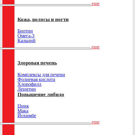
еще
Кожа, волосы и ногти
Биотин
Омега-3
Кальций
еще
Здоровая печень
Комплексы для печени
Фолиевая кислота
Хлорофилл
Лецитин
Повышение либидо
Цинк
Мака
Йохимбе
еще