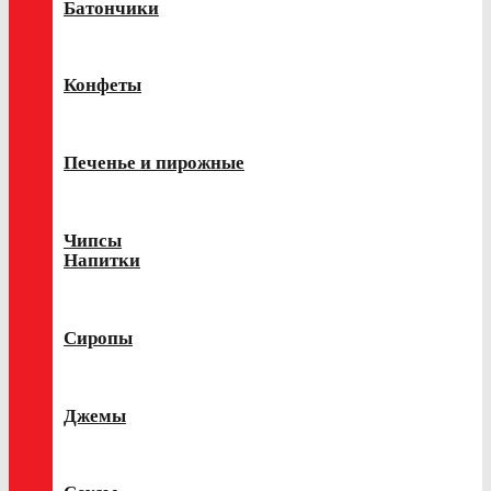
Батончики
Конфеты
Печенье и пирожные
Чипсы
Напитки
Сиропы
Джемы