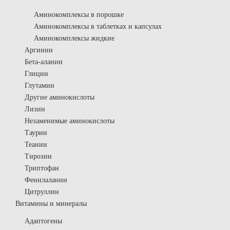
Аминокомплексы в порошке
Аминокомплексы в таблетках и капсулах
Аминокомплексы жидкие
Аргинин
Бета-аланин
Глицин
Глутамин
Другие аминокислоты
Лизин
Незаменимые аминокислоты
Таурин
Теанин
Тирозин
Триптофан
Фенилаланин
Цитруллин
Витамины и минералы
Адаптогены