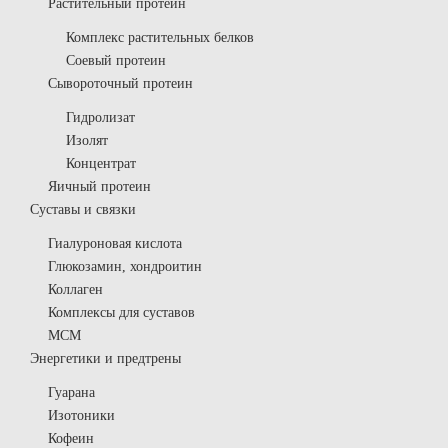
Растительный протеин
Комплекс растительных белков
Соевый протеин
Сывороточный протеин
Гидролизат
Изолят
Концентрат
Яичный протеин
Суставы и связки
Гиалуроновая кислота
Глюкозамин, хондроитин
Коллаген
Комплексы для суставов
МСМ
Энергетики и предтрены
Гуарана
Изотоники
Кофеин