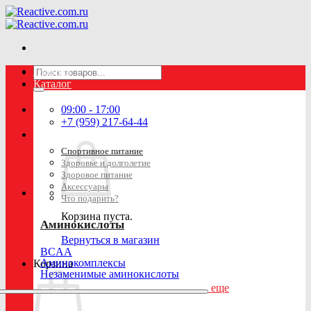
Skip
to
content
Искать:
Главная
Каталог
09:00 - 17:00
+7 (959) 217-64-44
Спортивное питание
Здоровье и долголетие
Здоровое питание
Аксессуары
Что подарить?
Корзина пуста.
Аминокислоты
Вернуться в магазин
BCAA
Аминокомплексы
Корзина
Незаменимые аминокислоты
еще