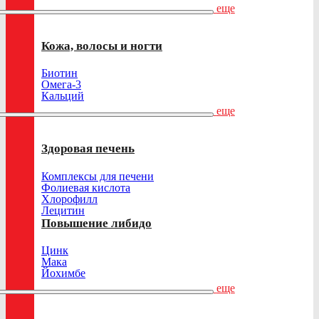
еще
Кожа, волосы и ногти
Биотин
Омега-3
Кальций
еще
Здоровая печень
Комплексы для печени
Фолиевая кислота
Хлорофилл
Лецитин
Повышение либидо
Цинк
Мака
Йохимбе
еще