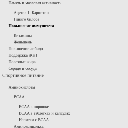
Память и мозговая активность
Ацетил L-Карнитин
Гинкго билоба
Повышение иммунитета
Витамины
Женьшень
Повышение либидо
Поддержка ЖКТ
Полезные жиры
Сердце и сосуды
Спортивное питание
Аминокислоты
BCAA
BCAA в порошке
BCAA в таблетках и капсулах
Напитки с BCAA
Аминокомплексы