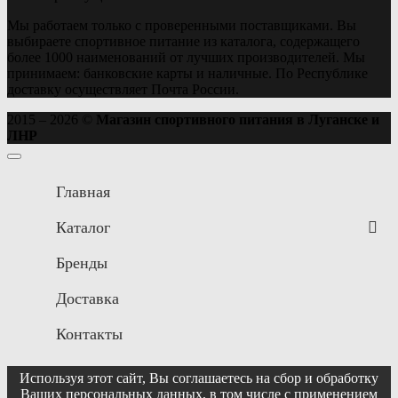
Мы работаем только с проверенными поставщиками. Вы
выбираете спортивное питание из каталога, содержащего
более 1000 наименований от лучших производителей. Мы
принимаем: банковские карты и наличные. По Республике
доставку осуществляет Почта России.
2015 – 2026 ©
Магазин спортивного питания в Луганске и
ЛНР
Главная
Каталог
Бренды
Доставка
Контакты
Используя этот сайт, Вы соглашаетесь на сбор и обработку
Ваших персональных данных, в том числе с применением