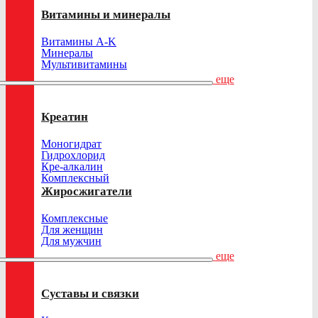
Витамины и минералы
Витамины A-K
Минералы
Мультивитамины
еще
Креатин
Моногидрат
Гидрохлорид
Кре-алкалин
Комплексный
Жиросжигатели
Комплексные
Для женщин
Для мужчин
еще
Суставы и связки