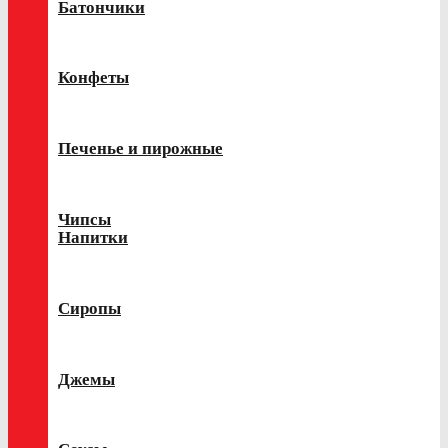
Батончики
Конфеты
Печенье и пирожные
Чипсы
Напитки
Сиропы
Джемы