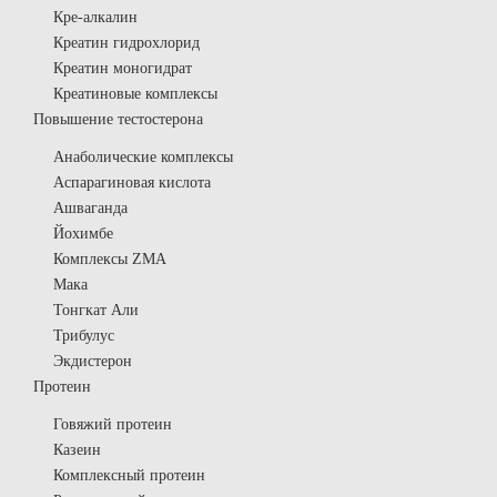
Кре-алкалин
Креатин гидрохлорид
Креатин моногидрат
Креатиновые комплексы
Повышение тестостерона
Анаболические комплексы
Аспарагиновая кислота
Ашваганда
Йохимбе
Комплексы ZMA
Мака
Тонгкат Али
Трибулус
Экдистерон
Протеин
Говяжий протеин
Казеин
Комплексный протеин