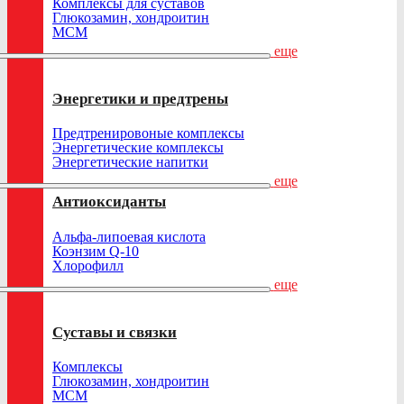
Комплексы для суставов
Глюкозамин, хондроитин
МСМ
еще
Энергетики и предтрены
Предтренировоные комплексы
Энергетические комплексы
Энергетические напитки
еще
Антиоксиданты
Альфа-липоевая кислота
Коэнзим Q-10
Хлорофилл
еще
Суставы и связки
Комплексы
Глюкозамин, хондроитин
МСМ