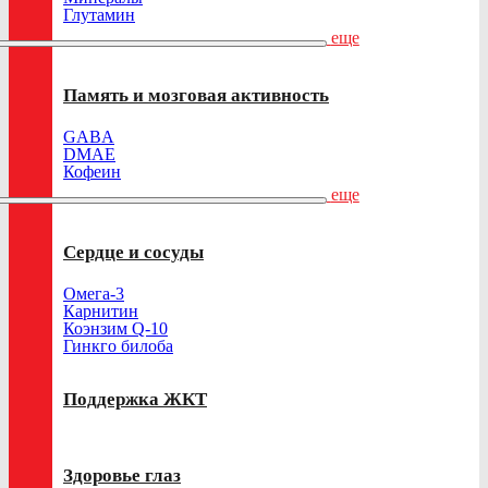
Глутамин
еще
Память и мозговая активность
GABA
DMAE
Кофеин
еще
Сердце и сосуды
Омега-3
Карнитин
Коэнзим Q-10
Гинкго билоба
Поддержка ЖКТ
Здоровье глаз