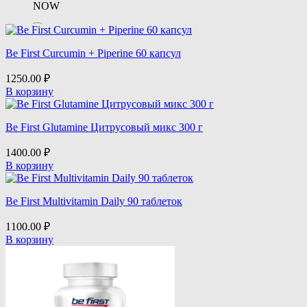
NOW
Nature's Way
Be First Curcumin + Piperine 60 капсул
Optimum Nutrition
1250.00
₽
В корзину
VP Laboratory
Be First Glutamine Цитрусовый микс 300 г
1400.00
₽
В корзину
Be First Multivitamin Daily 90 таблеток
1100.00
₽
В корзину