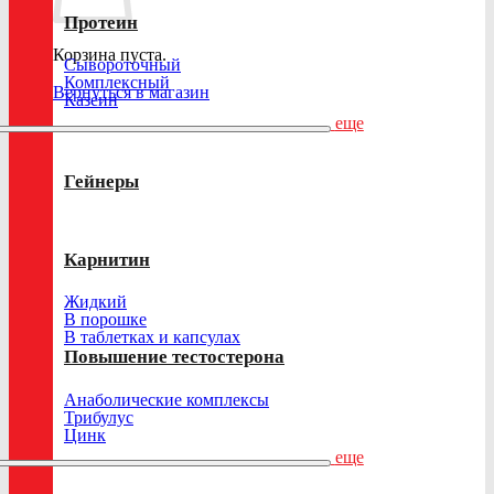
Протеин
Корзина пуста.
Сывороточный
Комплексный
Вернуться в магазин
Казеин
еще
Гейнеры
Карнитин
Жидкий
В порошке
В таблетках и капсулах
Повышение тестостерона
Анаболические комплексы
Трибулус
Цинк
еще