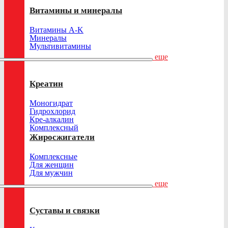
Витамины и минералы
Витамины A-K
Минералы
Мультивитамины
еще
Креатин
Моногидрат
Гидрохлорид
Кре-алкалин
Комплексный
Жиросжигатели
Комплексные
Для женщин
Для мужчин
еще
Суставы и связки