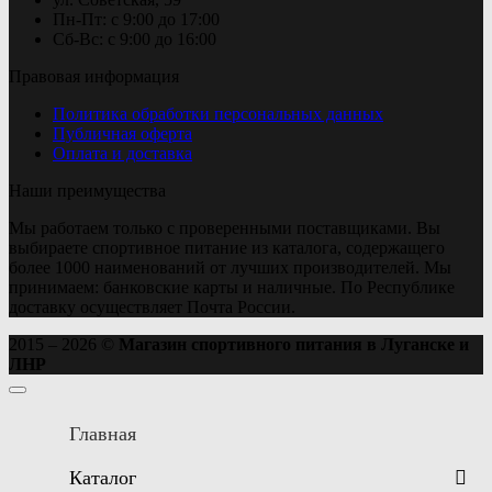
Пн-Пт: с 9:00 до 17:00
Сб-Вс: с 9:00 до 16:00
Правовая информация
Политика обработки персональных данных
Публичная оферта
Оплата и доставка
Наши преимущества
Мы работаем только с проверенными поставщиками. Вы
выбираете спортивное питание из каталога, содержащего
более 1000 наименований от лучших производителей. Мы
принимаем: банковские карты и наличные. По Республике
доставку осуществляет Почта России.
2015 – 2026 ©
Магазин спортивного питания в Луганске и
ЛНР
Главная
Каталог