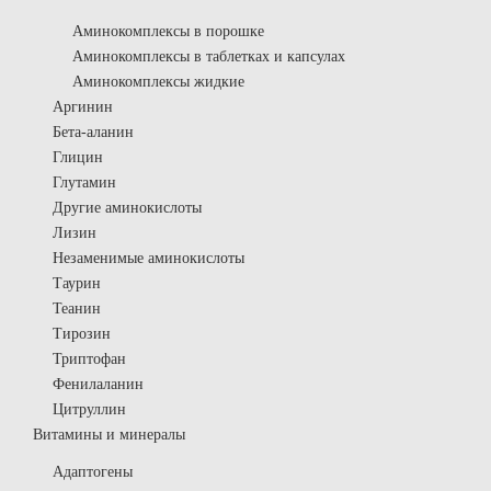
Аминокомплексы в порошке
Аминокомплексы в таблетках и капсулах
Аминокомплексы жидкие
Аргинин
Бета-аланин
Глицин
Глутамин
Другие аминокислоты
Лизин
Незаменимые аминокислоты
Таурин
Теанин
Тирозин
Триптофан
Фенилаланин
Цитруллин
Витамины и минералы
Адаптогены