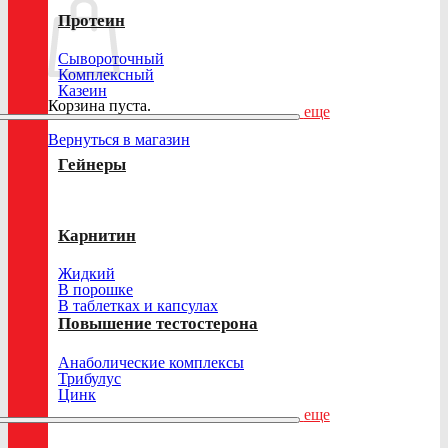
Протеин
Сывороточный
Комплексный
Казеин
Корзина пуста.
еще
Вернуться в магазин
Гейнеры
Карнитин
Жидкий
В порошке
В таблетках и капсулах
Повышение тестостерона
Анаболические комплексы
Трибулус
Цинк
еще