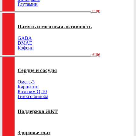
Глутамин
еще
Память и мозговая активность
GABA
DMAE
Кофеин
еще
Сердце и сосуды
Омега-3
Карнитин
Коэнзим Q-10
Гинкго билоба
Поддержка ЖКТ
Здоровье глаз