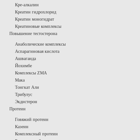
Кре-алкалин
Креатин гидрохлорид
Креатин моногидрат
Креатиновые комплексы
Повышение тестостерона
Анаболические комплексы
Аспарагиновая кислота
Ашваганда
Йохимбе
Комплексы ZMA
Мака
Тонгкат Али
Трибулус
Экдистерон
Протеин
Говяжий протеин
Казеин
Комплексный протеин