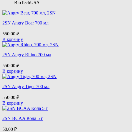
BioTechUSA
Bombbar
2SN Angry Bear 700 мл
Chikalab
550.00
₽
В корзину
Cobra Labs
2SN Angry Rhino 700 мл
Epic Labs
550.00
₽
В корзину
FIT KIT
2SN Angry Tiger 700 мл
Fit Parad
550.00
₽
В корзину
Fitrule
2SN BCAA Кола 5 г
Geneticlab
50.00
₽