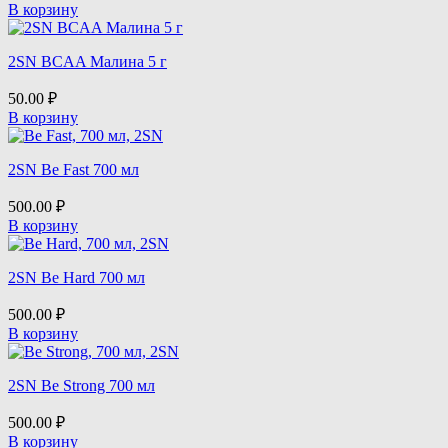
В корзину
Hell Labs
Life Extension
2SN BCAA Малина 5 г
50.00
₽
MAD FIT
В корзину
Maxler
2SN Be Fast 700 мл
500.00
₽
Monster Energy
В корзину
Mr. Djemius ZERO
2SN Be Hard 700 мл
Mutant
500.00
₽
В корзину
NOW
2SN Be Strong 700 мл
Nature Foods
500.00
₽
В корзину