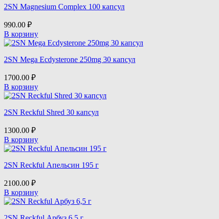
2SN Magnesium Complex 100 капсул
Ultimate Nutrition
990.00
₽
Universal Nutrition
В корзину
VP Laboratory
2SN Mega Ecdysterone 250mg 30 капсул
1700.00
₽
WOW Energy
В корзину
2SN Reckful Shred 30 капсул
1300.00
₽
В корзину
2SN Reckful Апельсин 195 г
2100.00
₽
В корзину
2SN Reckful Арбуз 6,5 г