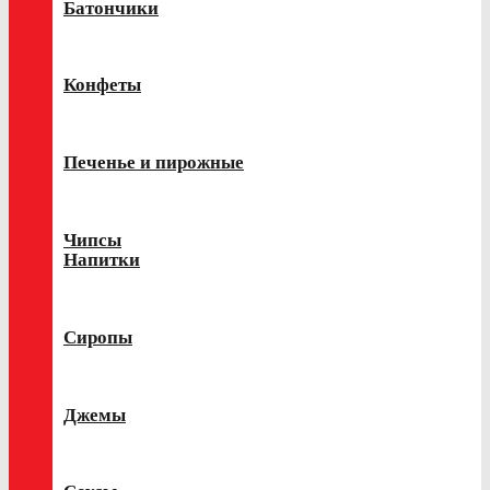
Батончики
Конфеты
Печенье и пирожные
Чипсы
Напитки
Сиропы
Джемы