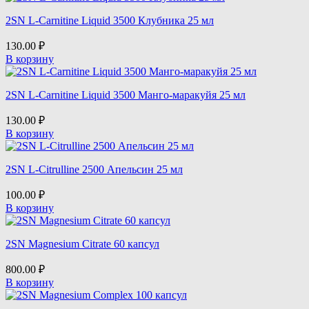
Reactive
2SN L-Carnitine Liquid 3500 Клубника 25 мл
Rule 1 Proteins
130.00
₽
В корзину
SPORTINIA
2SN L-Carnitine Liquid 3500 Манго-маракуйя 25 мл
Scitec Nutrition
130.00
₽
В корзину
Siberian Nutrogunz
2SN L-Citrulline 2500 Апельсин 25 мл
Snaq Fabriq
100.00
₽
В корзину
Swanson
2SN Magnesium Citrate 60 капсул
Syntime
800.00
₽
В корзину
Syntrax