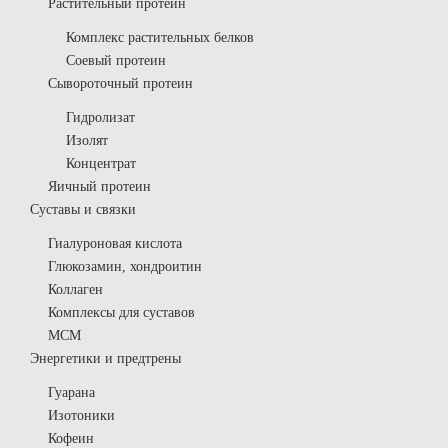
Растительный протеин
Комплекс растительных белков
Соевый протеин
Сывороточный протеин
Гидролизат
Изолят
Концентрат
Яичный протеин
Суставы и связки
Гиалуроновая кислота
Глюкозамин, хондроитин
Коллаген
Комплексы для суставов
МСМ
Энергетики и предтрены
Гуарана
Изотоники
Кофеин