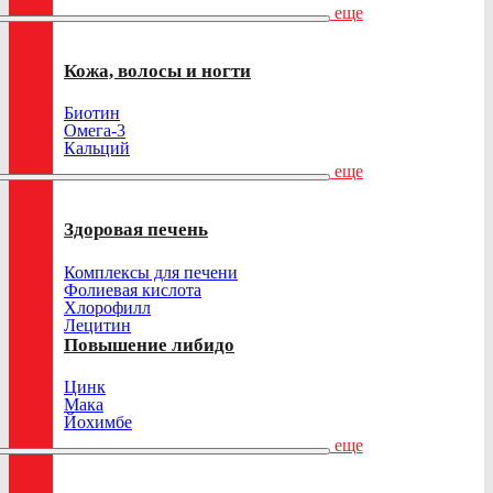
еще
Кожа, волосы и ногти
Биотин
Омега-3
Кальций
еще
Здоровая печень
Комплексы для печени
Фолиевая кислота
Хлорофилл
Лецитин
Повышение либидо
Цинк
Мака
Йохимбе
еще