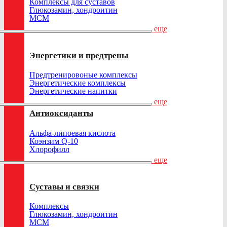
Комплексы для суставов
Глюкозамин, хондроитин
МСМ
еще
Энергетики и предтрены
Предтренировоные комплексы
Энергетические комплексы
Энергетические напитки
еще
Антиоксиданты
Альфа-липоевая кислота
Коэнзим Q-10
Хлорофилл
еще
Суставы и связки
Комплексы
Глюкозамин, хондроитин
МСМ