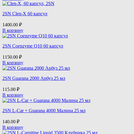
Nature's Way
2SN Clen-X 60 капсул
Nutrex
1400.00
₽
В корзину
Olimp
2SN Coenzyme Q10 60 капсул
Optimum Nutrition
1150.00
₽
В корзину
OstroVit
2SN Guarana 2000 Арбуз 25 мл
PVL
115.00
₽
Power Pro
В корзину
Prime Kraft
2SN L-Car + Guarana 4000 Малина 25 мл
140.00
₽
ProteinRex
В корзину