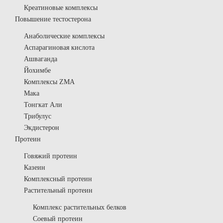
Креатиновые комплексы
Повышение тестостерона
Анаболические комплексы
Аспарагиновая кислота
Ашваганда
Йохимбе
Комплексы ZMA
Мака
Тонгкат Али
Трибулус
Экдистерон
Протеин
Говяжий протеин
Казеин
Комплексный протеин
Растительный протеин
Комплекс растительных белков
Соевый протеин