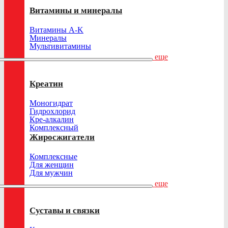
Витамины и минералы
Витамины A-K
Минералы
Мультивитамины
еще
Креатин
Моногидрат
Гидрохлорид
Кре-алкалин
Комплексный
Жиросжигатели
Комплексные
Для женщин
Для мужчин
еще
Суставы и связки