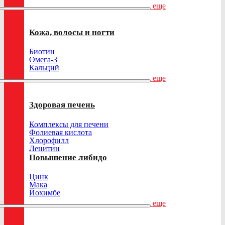
еще
Кожа, волосы и ногти
Биотин
Омега-3
Кальций
еще
Здоровая печень
Комплексы для печени
Фолиевая кислота
Хлорофилл
Лецитин
Повышение либидо
Цинк
Мака
Йохимбе
еще