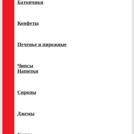
Батончики
Конфеты
Печенье и пирожные
Чипсы
Напитки
Сиропы
Джемы