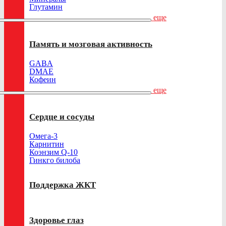
Глутамин
еще
Память и мозговая активность
GABA
DMAE
Кофеин
еще
Сердце и сосуды
Омега-3
Карнитин
Коэнзим Q-10
Гинкго билоба
Поддержка ЖКТ
Здоровье глаз