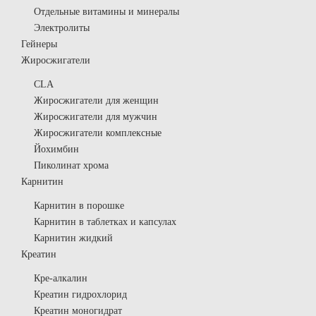
Отдельные витамины и минералы
Электролиты
Гейнеры
Жиросжигатели
CLA
Жиросжигатели для женщин
Жиросжигатели для мужчин
Жиросжигатели комплексные
Йохимбин
Пиколинат хрома
Карнитин
Карнитин в порошке
Карнитин в таблетках и капсулах
Карнитин жидкий
Креатин
Кре-алкалин
Креатин гидрохлорид
Креатин моногидрат