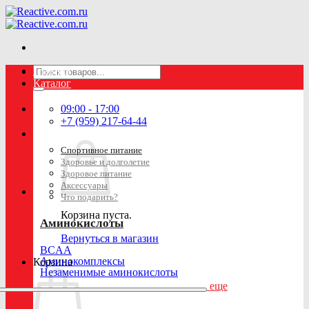
Skip
to
content
Искать:
Главная
Каталог
09:00 - 17:00
+7 (959) 217-64-44
Спортивное питание
Здоровье и долголетие
Здоровое питание
Аксессуары
Что подарить?
Корзина пуста.
Аминокислоты
Вернуться в магазин
BCAA
Аминокомплексы
Корзина
Незаменимые аминокислоты
еще