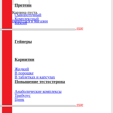
Протеин
Корзина пуста.
Сывороточный
Комплексный
Вернуться в магазин
Казеин
еще
Гейнеры
Карнитин
Жидкий
В порошке
В таблетках и капсулах
Повышение тестостерона
Анаболические комплексы
Трибулус
Цинк
еще