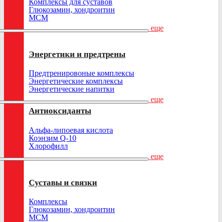
Комплексы для суставов
Глюкозамин, хондроитин
МСМ
еще
Энергетики и предтрены
Предтренировоные комплексы
Энергетические комплексы
Энергетические напитки
еще
Антиоксиданты
Альфа-липоевая кислота
Коэнзим Q-10
Хлорофилл
еще
Суставы и связки
Комплексы
Глюкозамин, хондроитин
МСМ