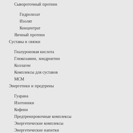
Сывороточный протеин
Гидролизат
Изолят
Концентрат
Яичный протеин
Суставы и связки
Гиалуроновая кислота
Глюкозамин, хондроитин
Коллаген
Комплексы для суставов
МСМ
Энергетики и предтрены
Гуарана
Изотоники
Кофеин
Предтренировочные комплексы
Энергетические комплексы
Энергетические напитки