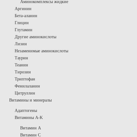
Аминокомплексы жидкие
Аргинин
Бета-аланин
Глицин
Глутамин
Другие аминокислоты
Лизин
Незаменимые аминокислоты
Таурин
Теанин
Тирозин
Триптофан
Фенилаланин
Цитруллин
Витамины и минералы
Адаптогены
Витамины A-K
Витамин A
Витамин C