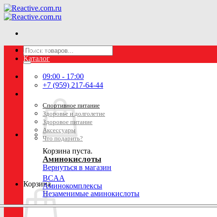
Skip
to
content
Искать:
Главная
Каталог
09:00 - 17:00
+7 (959) 217-64-44
Спортивное питание
Здоровье и долголетие
Здоровое питание
Аксессуары
Что подарить?
Корзина пуста.
Аминокислоты
Вернуться в магазин
BCAA
Корзина
Аминокомплексы
Незаменимые аминокислоты