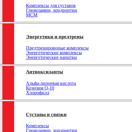
Комплексы для суставов
Глюкозамин, хондроитин
МСМ
Энергетики и предтрены
Предтренировоные комплексы
Энергетические комплексы
Энергетические напитки
Антиоксиданты
Альфа-липоевая кислота
Коэнзим Q-10
Хлорофилл
Суставы и связки
Комплексы
Глюкозамин, хондроитин