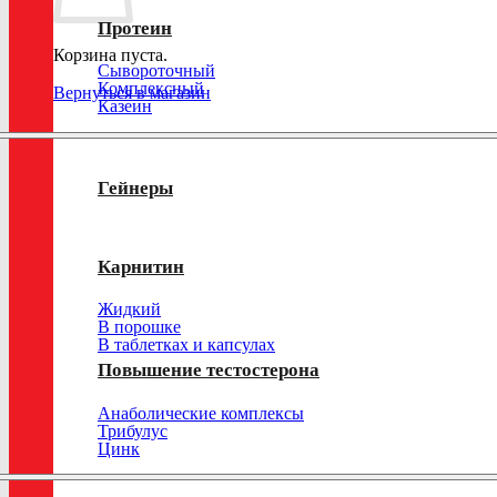
Протеин
Корзина пуста.
Сывороточный
Комплексный
Вернуться в магазин
Казеин
Гейнеры
Карнитин
Жидкий
В порошке
В таблетках и капсулах
Повышение тестостерона
Анаболические комплексы
Трибулус
Цинк