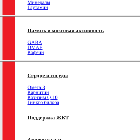
Минералы
Глутамин
Память и мозговая активность
GABA
DMAE
Кофеин
Сердце и сосуды
Омега-3
Карнитин
Коэнзим Q-10
Гинкго билоба
Поддержка ЖКТ
Здоровье глаз