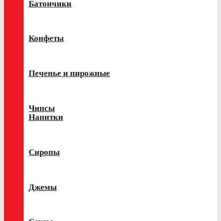
Батончики
Конфеты
Печенье и пирожные
Чипсы
Напитки
Сиропы
Джемы