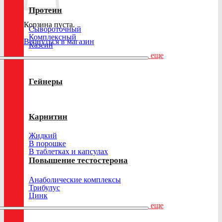
Протеин
Корзина пуста.
Сывороточный
Комплексный
Вернуться в магазин
Казеин
еще
Гейнеры
Карнитин
Жидкий
В порошке
В таблетках и капсулах
Повышение тестостерона
Анаболические комплексы
Трибулус
Цинк
еще