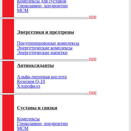
Комплексы для суставов
Глюкозамин, хондроитин
МСМ
еще
Энергетики и предтрены
Предтренировоные комплексы
Энергетические комплексы
Энергетические напитки
еще
Антиоксиданты
Альфа-липоевая кислота
Коэнзим Q-10
Хлорофилл
еще
Суставы и связки
Комплексы
Глюкозамин, хондроитин
МСМ