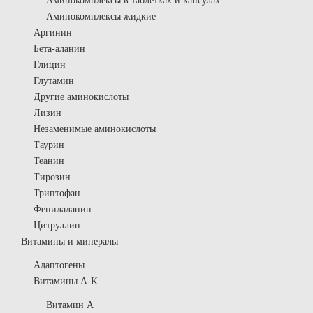
Аминокомплексы в таблетках и капсулах
Аминокомплексы жидкие
Аргинин
Бета-аланин
Глицин
Глутамин
Другие аминокислоты
Лизин
Незаменимые аминокислоты
Таурин
Теанин
Тирозин
Триптофан
Фенилаланин
Цитруллин
Витамины и минералы
Адаптогены
Витамины A-K
Витамин A