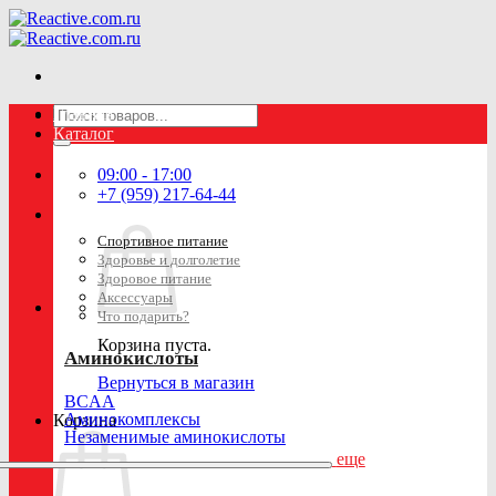
Skip
to
content
Искать:
Главная
Каталог
09:00 - 17:00
+7 (959) 217-64-44
Спортивное питание
Здоровье и долголетие
Здоровое питание
Аксессуары
Что подарить?
Корзина пуста.
Аминокислоты
Вернуться в магазин
BCAA
Аминокомплексы
Корзина
Незаменимые аминокислоты
еще