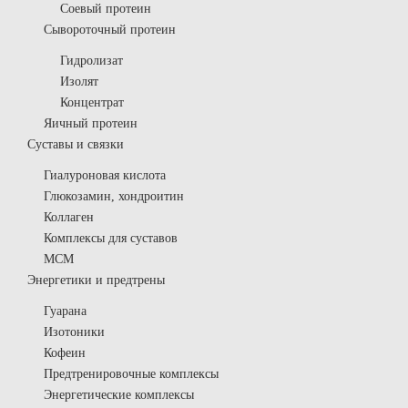
Соевый протеин
Сывороточный протеин
Гидролизат
Изолят
Концентрат
Яичный протеин
Суставы и связки
Гиалуроновая кислота
Глюкозамин, хондроитин
Коллаген
Комплексы для суставов
МСМ
Энергетики и предтрены
Гуарана
Изотоники
Кофеин
Предтренировочные комплексы
Энергетические комплексы