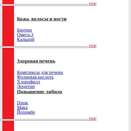
еще
Кожа, волосы и ногти
Биотин
Омега-3
Кальций
еще
Здоровая печень
Комплексы для печени
Фолиевая кислота
Хлорофилл
Лецитин
Повышение либидо
Цинк
Мака
Йохимбе
еще