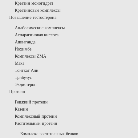
Креатин моногидрат
Креатиновые комплексы
Повышение тестостерона
Анаболические комплексы
Аспарагиновая кислота
Ашваганда
Йохимбе
Комплексы ZMA
Мака
Тонгкат Али
Трибулус
Экдистерон
Протеин
Говяжий протеин
Казеин
Комплексный протеин
Растительный протеин
Комплекс растительных белков