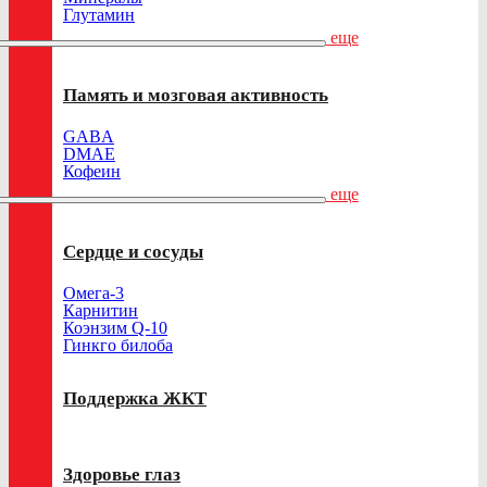
Глутамин
еще
Память и мозговая активность
GABA
DMAE
Кофеин
еще
Сердце и сосуды
Омега-3
Карнитин
Коэнзим Q-10
Гинкго билоба
Поддержка ЖКТ
Здоровье глаз